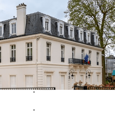
Exporter les lignes sélectionnées
Exporter toutes les colonnes
Exporter uniquement les colonnes affichées
Menu
Ajoutez un logo, un bouton, des réseaux soc
Cliquez pour éditer