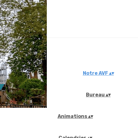
iaux
Notre AVF
▴
▾
Bureau
▴
▾
Animations
▴
▾
Calendrier
▴
▾