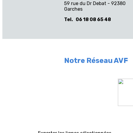
59 rue du Dr Debat - 92380
Garches
Tel. 06 18 08 65 48
garches.avf@gmail.com
Notre Réseau AVF