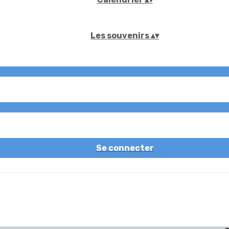
Les souvenirs
▴
▾
Se connecter